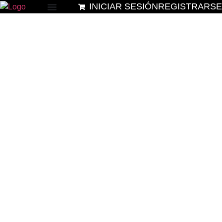
INICIAR SESIÓN
REGISTRARSE
¿Y si tu hijo
pudiera
construir su
futuro… desde
hoy?
Clases DEMO gratuitas de Codificación,
Robótica e Inteligencia Artificial que
despiertan la creatividad y el pensamiento