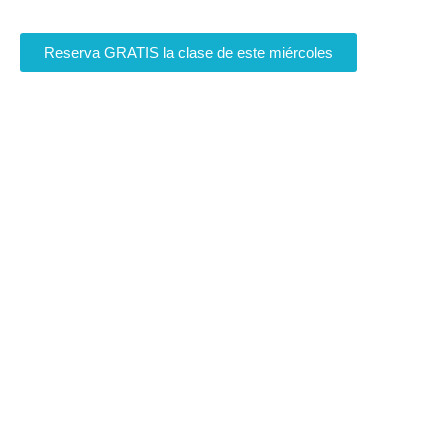
lógico en niños y jóvenes.
Reserva GRATIS la clase de este miércoles