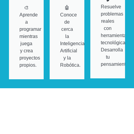
Resuelve
🎨
🤖
problemas
Aprende
Conoce
reales
a
de
con
programar
cerca
herramientas
mientras
la
tecnológicas.
juega
Inteligencia
Desarrolla
y crea
Artificial
tu
proyectos
y la
pensamiento.
propios.
Robótica.