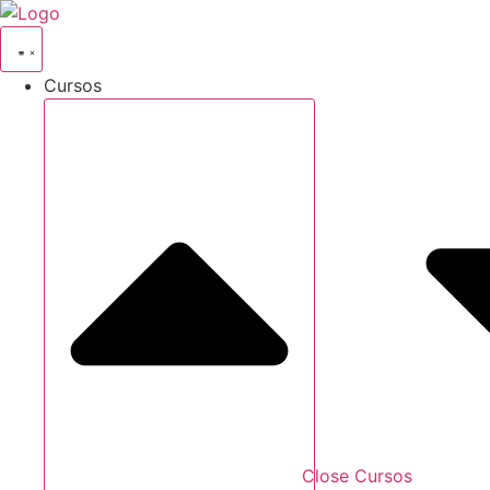
Ir
al
contenido
Cursos
Close Cursos